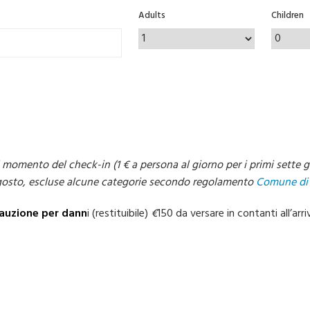
Adults
Children
al momento del check-in (1 € a persona
al giorno per i primi sette g
gosto
, escluse alcune categorie secondo regolamento
Comune di 
auzione per dann
i (restituibile)
€
150 da versare in contanti all’arri