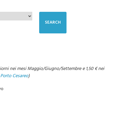
iorni
nei mesi Maggio/Giugno/Settembre e 1,50
€
nei
Porto Cesareo
)
vo