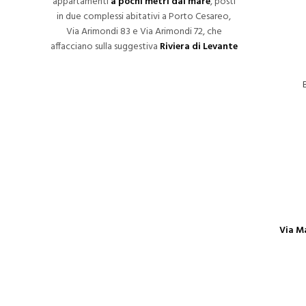
appartamenti
a pochi metri dal mare
, posti
in due complessi abitativi a Porto Cesareo,
Via Arimondi 83 e Via Arimondi 72, che
affacciano sulla suggestiva
Riviera di Levante
Via M