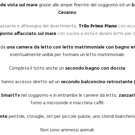
ile vista sul mare
grazie alle ampie finestre del soggiorno ed un
b
Cesareo
.
lassante e all’insegna del divertimento,
Trilo Primo Piano
con acce
iorno affacciato sul mare
con cucina a vista e divano letto per 
 da
una camera da letto con letto matrimoniale con bagno en 
eventualmente unibili per formare un letto matrimoniale.
Completa il tutto anche un
secondo bagno con doccia
.
o hanno accesso diretto ad un
secondo
balconcino retrostante (
,
SmartTv
nel soggiorno e in entrambe le camere da letto,
zanzari
forno a microonde e macchina caffè.
nte
pentole, stoviglie, set per piccole pulizie, uno stendi biancheri
Non sono ammessi animali.