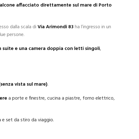
alcone affacciato direttamente sul mare
di Porto
sso dalla scala di
Via Arimondi 83
ha l’ingresso in un
due persone.
suite e una camera doppia con letti singoli
,
senza vista sul mare)
.
ere
a porte e finestre, cucina a piastre, forno elettrico,
a e set da stiro da viaggio.