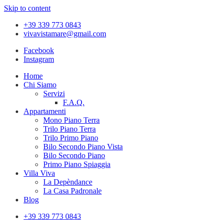
Skip to content
+39 339 773 0843
vivavistamare@gmail.com
Facebook
Instagram
Home
Chi Siamo
Servizi
F.A.Q.
Appartamenti
Mono Piano Terra
Trilo Piano Terra
Trilo Primo Piano
Bilo Secondo Piano Vista
Bilo Secondo Piano
Primo Piano Spiaggia
Villa Viva
La Depèndance
La Casa Padronale
Blog
+39 339 773 0843