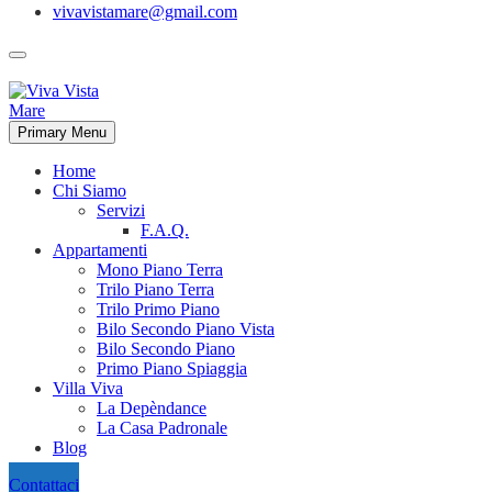
vivavistamare@gmail.com
Primary Menu
Home
Chi Siamo
Servizi
F.A.Q.
Appartamenti
Mono Piano Terra
Trilo Piano Terra
Trilo Primo Piano
Bilo Secondo Piano Vista
Bilo Secondo Piano
Primo Piano Spiaggia
Villa Viva
La Depèndance
La Casa Padronale
Blog
Contattaci