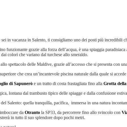
 sei in vacanza in Salento, ti consigliamo uno dei posti più incredibili 
no funzionante grazie alla forza dell’acqua, è una spiaggia paradisiaca a
a dai colori che variano dal turchese allo smeraldo.
llo spettacolo delle Maldive, grazie all’accesso che si presenta con un
superiore che crea un’incantevole piscina naturale dalla quale si acced
oglio di Sapunerò
e un tratto di costa frastagliata fino alla
Grotta dell
gica, lontana dal trambusto tipico delle spiagge e dalla confusione estiv
del Salento: quella tranquilla, pacifica, immersa in una natura incontam
i imboccare da
Otranto
la SP33, da percorrere fino allo svincolo con
Vi
strerà in tutto il suo splendore dopo pochi metri.