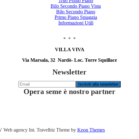
Trilo Primo Piano
Bilo Secondo Piano Vista
Bilo Secondo Piano
Primo Piano Spiaggia
Informazioni Utili
* * *
VILLA VIVA
Via Marsala, 32 Nardò- Loc. Torre Squillace
Newsletter
Opera seme è nostro partner
DV Web agency Int. Travelbiz Theme by
Keon Themes