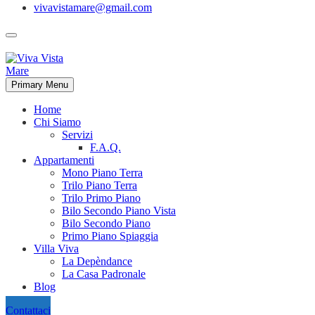
vivavistamare@gmail.com
Primary Menu
Home
Chi Siamo
Servizi
F.A.Q.
Appartamenti
Mono Piano Terra
Trilo Piano Terra
Trilo Primo Piano
Bilo Secondo Piano Vista
Bilo Secondo Piano
Primo Piano Spiaggia
Villa Viva
La Depèndance
La Casa Padronale
Blog
Contattaci