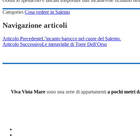
Goditi lo spettacolo e lasciati trasportare dall’incantevole richiamo del
Categories
Cosa vedere in Salento
Navigazione articoli
Articolo Precedente
L’incanto barocco nel cuore del Salento.
Articolo Successivo
Le meraviglie di Torre Dell’Orso
Viva Vista Mare
sono una serie di appartamenti
a pochi metri d