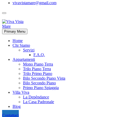
vivavistamare@gmail.com
Primary Menu
Home
Chi Siamo
Servizi
F.A.Q.
Appartamenti
Mono Piano Terra
Trilo Piano Terra
Trilo Primo Piano
Bilo Secondo Piano Vista
Bilo Secondo Piano
Primo Piano Spiaggia
Villa Viva
La Depèndance
La Casa Padronale
Blog
Contattaci