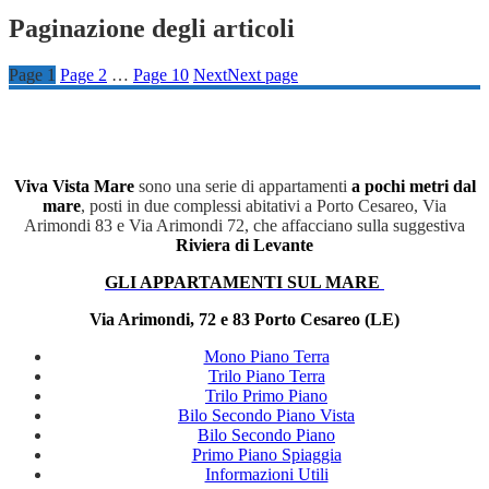
Paginazione degli articoli
Page
1
Page
2
…
Page
10
Next
Next page
Viva Vista Mare
sono una serie di appartamenti
a pochi metri dal
mare
, posti in due complessi abitativi a Porto Cesareo, Via
Arimondi 83 e Via Arimondi 72, che affacciano sulla suggestiva
Riviera di Levante
GLI APPARTAMENTI SUL MARE
Via Arimondi, 72 e 83 Porto Cesareo (LE)
Mono Piano Terra
Trilo Piano Terra
Trilo Primo Piano
Bilo Secondo Piano Vista
Bilo Secondo Piano
Primo Piano Spiaggia
Informazioni Utili