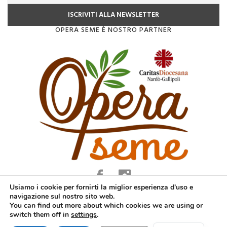
OPERA SEME È NOSTRO PARTNER
Usiamo i cookie per fornirti la miglior esperienza d'uso e
navigazione sul nostro sito web.
You can find out more about which cookies we are using or
COPYRIGHT © 2023. ALL RIGHTS ARE RESERVED. WEBSITE DEVELOPED
switch them off in
settings
.
BY EDV WEB AGENCY INT. TRAVELBIZ THEME BY
KEON THEMES
PRIVACY POLICY
COOKIE POLICY