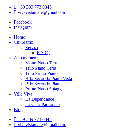
Skip
+39 339 773 0843
to
vivavistamare@gmail.com
content
Facebook
Instagram
Home
Chi Siamo
Servizi
F.A.Q.
Appartamenti
Mono Piano Terra
Trilo Piano Terra
Trilo Primo Piano
Bilo Secondo Piano Vista
Bilo Secondo Piano
Primo Piano Spiaggia
Villa Viva
La Depèndance
La Casa Padronale
Blog
+39 339 773 0843
vivavistamare@gmail.com