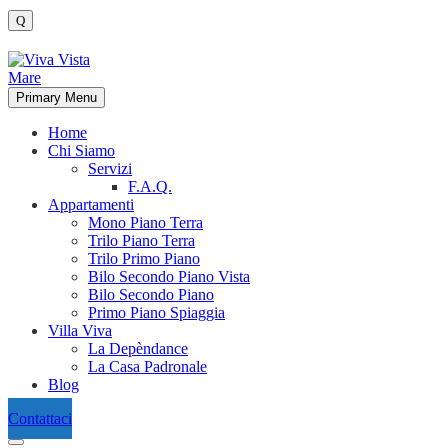
Primary Menu
Home
Chi Siamo
Servizi
F.A.Q.
Appartamenti
Mono Piano Terra
Trilo Piano Terra
Trilo Primo Piano
Bilo Secondo Piano Vista
Bilo Secondo Piano
Primo Piano Spiaggia
Villa Viva
La Depèndance
La Casa Padronale
Blog
Contattaci