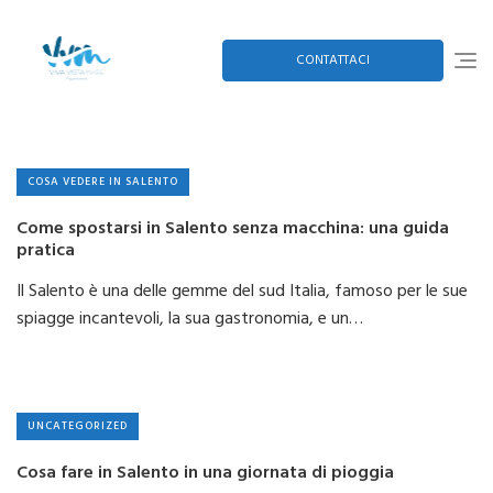
Skip
to
content
CONTATTACI
COSA VEDERE IN SALENTO
Come spostarsi in Salento senza macchina: una guida
pratica
Il Salento è una delle gemme del sud Italia, famoso per le sue
spiagge incantevoli, la sua gastronomia, e un…
UNCATEGORIZED
Cosa fare in Salento in una giornata di pioggia