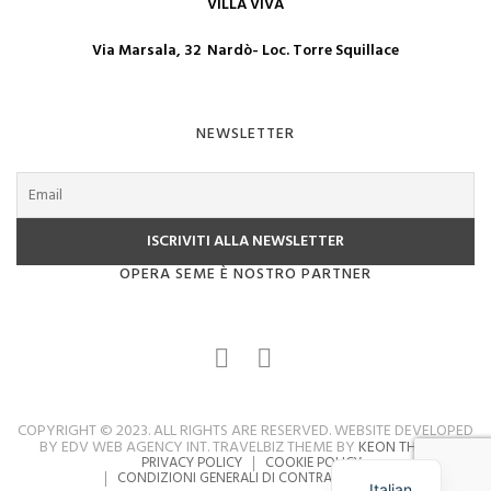
VILLA VIVA
Via Marsala, 32 Nardò- Loc. Torre Squillace
NEWSLETTER
OPERA SEME È NOSTRO PARTNER
COPYRIGHT © 2023. ALL RIGHTS ARE RESERVED. WEBSITE DEVELOPED
BY EDV WEB AGENCY INT. TRAVELBIZ THEME BY
KEON THEMES
PRIVACY POLICY
COOKIE POLICY
CONDIZIONI GENERALI DI CONTRATTO
FAQ
Italian