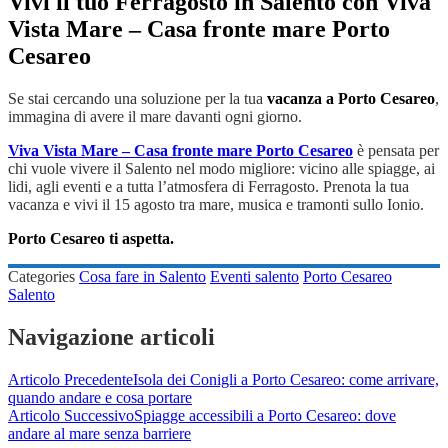
Vivi il tuo Ferragosto in Salento con Viva
Vista Mare – Casa fronte mare Porto
Cesareo
Se stai cercando una soluzione per la tua
vacanza a Porto Cesareo
,
immagina di avere il mare davanti ogni giorno.
Viva Vista Mare – Casa fronte mare Porto Cesareo
è pensata per
chi vuole vivere il Salento nel modo migliore: vicino alle spiagge, ai
lidi, agli eventi e a tutta l’atmosfera di Ferragosto. Prenota la tua
vacanza e vivi il 15 agosto tra mare, musica e tramonti sullo Ionio.
Porto Cesareo ti aspetta.
Categories
Cosa fare in Salento
Eventi salento
Porto Cesareo
Salento
Navigazione articoli
Articolo Precedente
Isola dei Conigli a Porto Cesareo: come arrivare,
quando andare e cosa portare
Articolo Successivo
Spiagge accessibili a Porto Cesareo: dove
andare al mare senza barriere