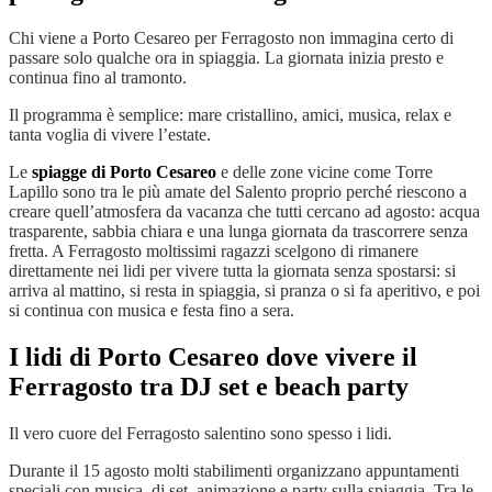
Chi viene a Porto Cesareo per Ferragosto non immagina certo di
passare solo qualche ora in spiaggia. La giornata inizia presto e
continua fino al tramonto.
Il programma è semplice: mare cristallino, amici, musica, relax e
tanta voglia di vivere l’estate.
Le
spiagge di Porto Cesareo
e delle zone vicine come Torre
Lapillo sono tra le più amate del Salento proprio perché riescono a
creare quell’atmosfera da vacanza che tutti cercano ad agosto: acqua
trasparente, sabbia chiara e una lunga giornata da trascorrere senza
fretta. A Ferragosto moltissimi ragazzi scelgono di rimanere
direttamente nei lidi per vivere tutta la giornata senza spostarsi: si
arriva al mattino, si resta in spiaggia, si pranza o si fa aperitivo, e poi
si continua con musica e festa fino a sera.
I lidi di Porto Cesareo dove vivere il
Ferragosto tra DJ set e beach party
Il vero cuore del Ferragosto salentino sono spesso i lidi.
Durante il 15 agosto molti stabilimenti organizzano appuntamenti
speciali con musica, dj set, animazione e party sulla spiaggia. Tra le