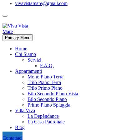
vivavistamare@gmail.com
Primary Menu
Home
Chi Siamo
Servizi
F.A.Q.
Appartamenti
Mono Piano Terra
Trilo Piano Terra
Trilo Primo Piano
Bilo Secondo Piano Vista
Bilo Secondo Piano
Primo Piano Spiaggia
Villa Viva
La Depèndance
La Casa Padronale
Blog
Contattaci