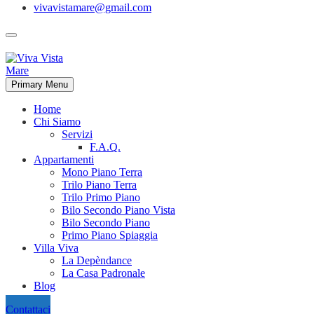
vivavistamare@gmail.com
Primary Menu
Home
Chi Siamo
Servizi
F.A.Q.
Appartamenti
Mono Piano Terra
Trilo Piano Terra
Trilo Primo Piano
Bilo Secondo Piano Vista
Bilo Secondo Piano
Primo Piano Spiaggia
Villa Viva
La Depèndance
La Casa Padronale
Blog
Contattaci