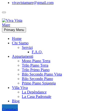
vivavistamare@gmail.com
Primary Menu
Home
Chi Siamo
Servizi
F.A.Q.
Appartamenti
Mono Piano Terra
Trilo Piano Terra
Trilo Primo Piano
Bilo Secondo Piano Vista
Bilo Secondo Piano
Primo Piano Spiaggia
Villa Viva
La Depèndance
La Casa Padronale
Blog
Contattaci