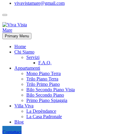
vivavistamare@gmail.com
Primary Menu
Home
Chi Siamo
Servizi
F.A.Q.
Appartamenti
Mono Piano Terra
Trilo Piano Terra
Trilo Primo Piano
Bilo Secondo Piano Vista
Bilo Secondo Piano
Primo Piano Spiaggia
Villa Viva
La Depèndance
La Casa Padronale
Blog
Contattaci