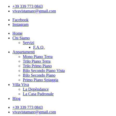
Skip
+39 339 773 0843
to
vivavistamare@gmail.com
content
Facebook
Instagram
Home
Chi Siamo
Servizi
F.A.Q.
Appartamenti
Mono Piano Terra
Trilo Piano Terra
Trilo Primo Piano
Bilo Secondo Piano Vista
Bilo Secondo Piano
Primo Piano Spiaggia
Villa Viva
La Depèndance
La Casa Padronale
Blog
+39 339 773 0843
vivavistamare@gmail.com