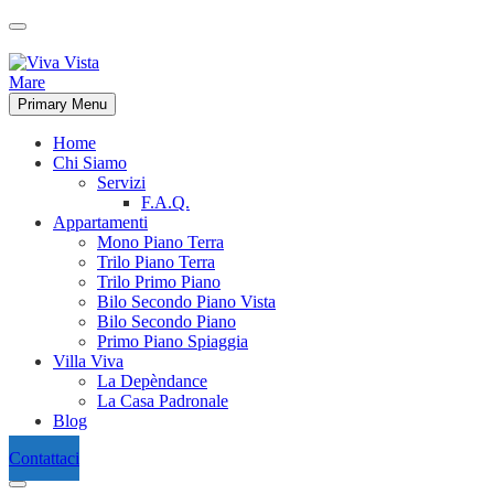
Primary Menu
Home
Chi Siamo
Servizi
F.A.Q.
Appartamenti
Mono Piano Terra
Trilo Piano Terra
Trilo Primo Piano
Bilo Secondo Piano Vista
Bilo Secondo Piano
Primo Piano Spiaggia
Villa Viva
La Depèndance
La Casa Padronale
Blog
Contattaci