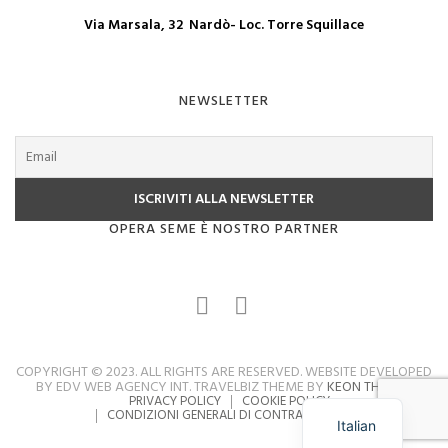
Via Marsala, 32 Nardò- Loc. Torre Squillace
NEWSLETTER
OPERA SEME È NOSTRO PARTNER
COPYRIGHT © 2023. ALL RIGHTS ARE RESERVED. WEBSITE DEVELOPED
BY EDV WEB AGENCY INT. TRAVELBIZ THEME BY
KEON THEMES
PRIVACY POLICY
COOKIE POLICY
CONDIZIONI GENERALI DI CONTRATTO
FAQ
Italian