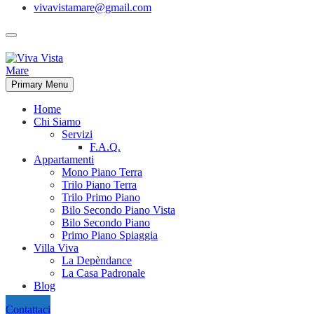
vivavistamare@gmail.com
Primary Menu
Home
Chi Siamo
Servizi
F.A.Q.
Appartamenti
Mono Piano Terra
Trilo Piano Terra
Trilo Primo Piano
Bilo Secondo Piano Vista
Bilo Secondo Piano
Primo Piano Spiaggia
Villa Viva
La Depèndance
La Casa Padronale
Blog
Contattaci