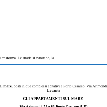
 si trasforma. Le strade si svuotano, la…
al mare
, posti in due complessi abitativi a Porto Cesareo, Via Arimond
Levante
GLI APPARTAMENTI SUL MARE
Via Arimondi, 72 e 83 Porto Cesareo (LE)