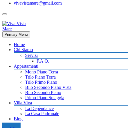
vivavistamare@gmail.com
Primary Menu
Home
Chi Siamo
Servizi
F.A.Q.
Appartamenti
Mono Piano Terra
Trilo Piano Terra
Trilo Primo Piano
Bilo Secondo Piano Vista
Bilo Secondo Piano
Primo Piano Spiaggia
Villa Viva
La Depèndance
La Casa Padronale
Blog