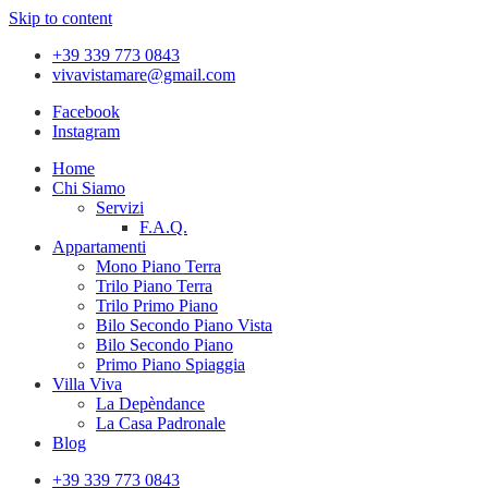
Skip to content
+39 339 773 0843
vivavistamare@gmail.com
Facebook
Instagram
Home
Chi Siamo
Servizi
F.A.Q.
Appartamenti
Mono Piano Terra
Trilo Piano Terra
Trilo Primo Piano
Bilo Secondo Piano Vista
Bilo Secondo Piano
Primo Piano Spiaggia
Villa Viva
La Depèndance
La Casa Padronale
Blog
+39 339 773 0843