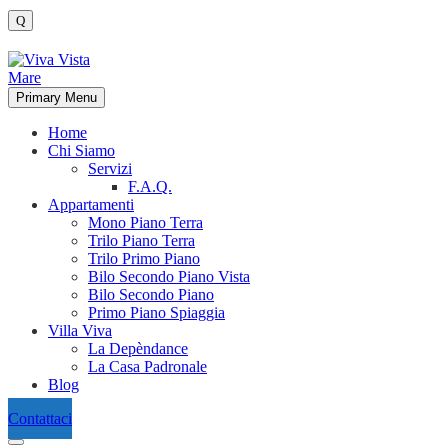
Primary Menu
Home
Chi Siamo
Servizi
F.A.Q.
Appartamenti
Mono Piano Terra
Trilo Piano Terra
Trilo Primo Piano
Bilo Secondo Piano Vista
Bilo Secondo Piano
Primo Piano Spiaggia
Villa Viva
La Depèndance
La Casa Padronale
Blog
Contattaci