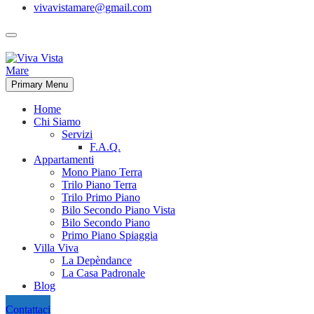
vivavistamare@gmail.com
Primary Menu
Home
Chi Siamo
Servizi
F.A.Q.
Appartamenti
Mono Piano Terra
Trilo Piano Terra
Trilo Primo Piano
Bilo Secondo Piano Vista
Bilo Secondo Piano
Primo Piano Spiaggia
Villa Viva
La Depèndance
La Casa Padronale
Blog
Contattaci