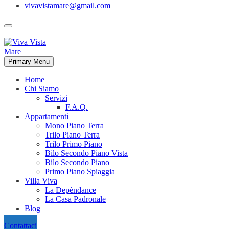
vivavistamare@gmail.com
Primary Menu
Home
Chi Siamo
Servizi
F.A.Q.
Appartamenti
Mono Piano Terra
Trilo Piano Terra
Trilo Primo Piano
Bilo Secondo Piano Vista
Bilo Secondo Piano
Primo Piano Spiaggia
Villa Viva
La Depèndance
La Casa Padronale
Blog
Contattaci