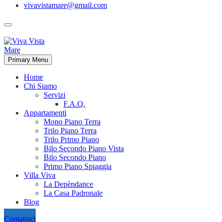
vivavistamare@gmail.com
Primary Menu
Home
Chi Siamo
Servizi
F.A.Q.
Appartamenti
Mono Piano Terra
Trilo Piano Terra
Trilo Primo Piano
Bilo Secondo Piano Vista
Bilo Secondo Piano
Primo Piano Spiaggia
Villa Viva
La Depèndance
La Casa Padronale
Blog
Contattaci