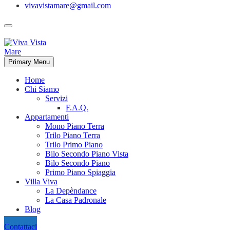
vivavistamare@gmail.com
Primary Menu
Home
Chi Siamo
Servizi
F.A.Q.
Appartamenti
Mono Piano Terra
Trilo Piano Terra
Trilo Primo Piano
Bilo Secondo Piano Vista
Bilo Secondo Piano
Primo Piano Spiaggia
Villa Viva
La Depèndance
La Casa Padronale
Blog
Contattaci