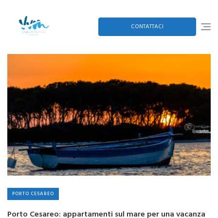
Skip
to
content
CONTATTACI
PORTO CESAREO
Porto Cesareo: appartamenti sul mare per una vacanza