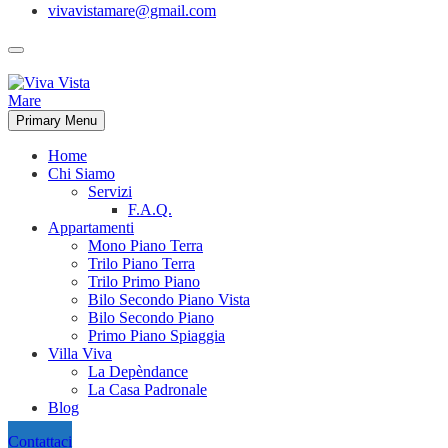
vivavistamare@gmail.com
Primary Menu
Home
Chi Siamo
Servizi
F.A.Q.
Appartamenti
Mono Piano Terra
Trilo Piano Terra
Trilo Primo Piano
Bilo Secondo Piano Vista
Bilo Secondo Piano
Primo Piano Spiaggia
Villa Viva
La Depèndance
La Casa Padronale
Blog
Contattaci