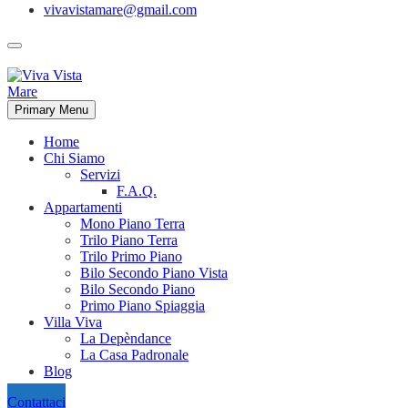
vivavistamare@gmail.com
Primary Menu
Home
Chi Siamo
Servizi
F.A.Q.
Appartamenti
Mono Piano Terra
Trilo Piano Terra
Trilo Primo Piano
Bilo Secondo Piano Vista
Bilo Secondo Piano
Primo Piano Spiaggia
Villa Viva
La Depèndance
La Casa Padronale
Blog
Contattaci