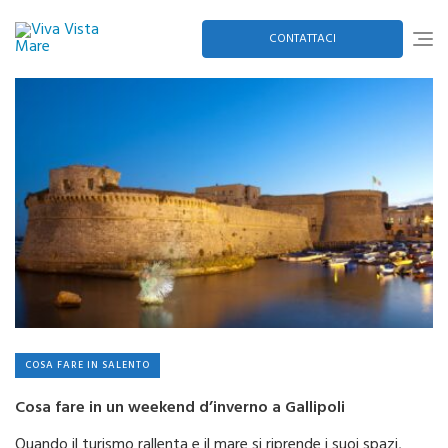
Skip
to
content
CONTATTACI
COSA FARE IN SALENTO
Cosa fare in un weekend d’inverno a Gallipoli
Quando il turismo rallenta e il mare si riprende i suoi spazi,