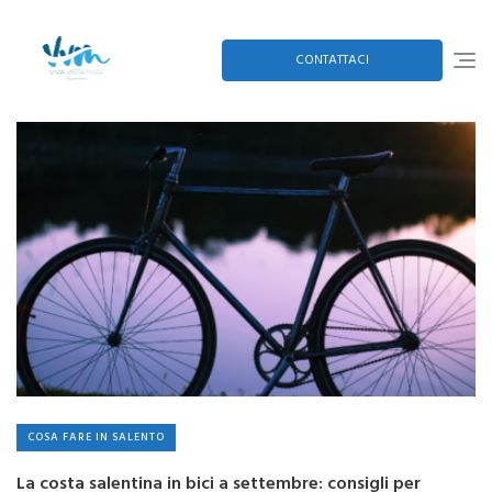
Skip
to
content
CONTATTACI
COSA FARE IN SALENTO
La costa salentina in bici a settembre: consigli per