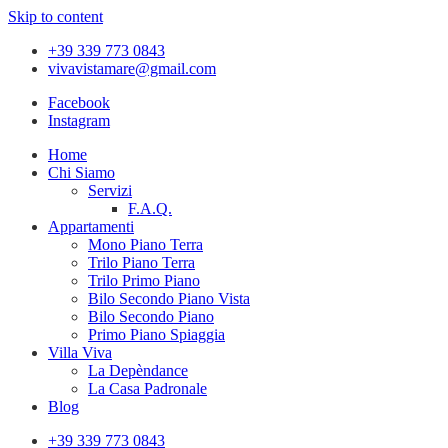
Skip to content
+39 339 773 0843
vivavistamare@gmail.com
Facebook
Instagram
Home
Chi Siamo
Servizi
F.A.Q.
Appartamenti
Mono Piano Terra
Trilo Piano Terra
Trilo Primo Piano
Bilo Secondo Piano Vista
Bilo Secondo Piano
Primo Piano Spiaggia
Villa Viva
La Depèndance
La Casa Padronale
Blog
+39 339 773 0843