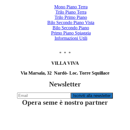
Mono Piano Terra
Trilo Piano Terra
Trilo Primo Piano
Bilo Secondo Piano Vista
Bilo Secondo Piano
Primo Piano Spiaggia
Informazioni Utili
* * *
VILLA VIVA
Via Marsala, 32 Nardò- Loc. Torre Squillace
Newsletter
Opera seme è nostro partner