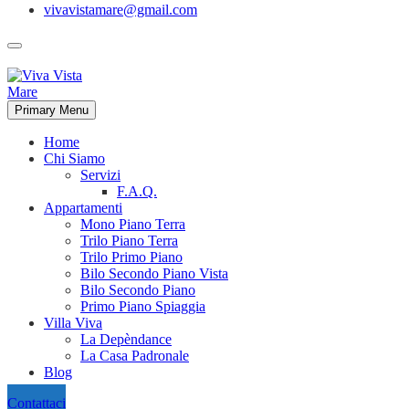
vivavistamare@gmail.com
Primary Menu
Home
Chi Siamo
Servizi
F.A.Q.
Appartamenti
Mono Piano Terra
Trilo Piano Terra
Trilo Primo Piano
Bilo Secondo Piano Vista
Bilo Secondo Piano
Primo Piano Spiaggia
Villa Viva
La Depèndance
La Casa Padronale
Blog
Contattaci