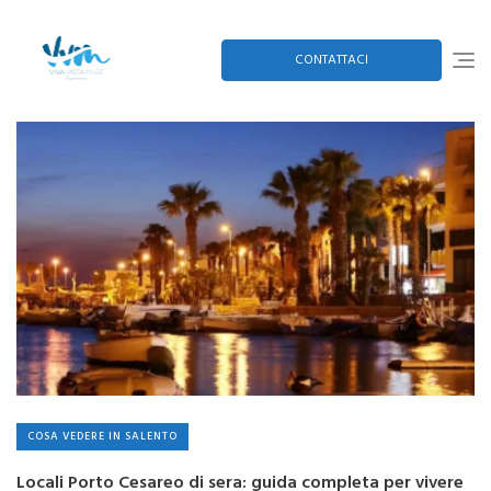
Skip
to
content
CONTATTACI
COSA VEDERE IN SALENTO
Locali Porto Cesareo di sera: guida completa per vivere