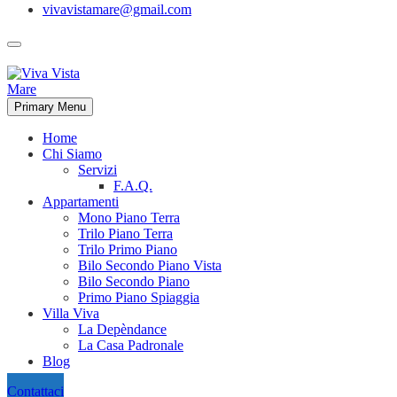
vivavistamare@gmail.com
Primary Menu
Home
Chi Siamo
Servizi
F.A.Q.
Appartamenti
Mono Piano Terra
Trilo Piano Terra
Trilo Primo Piano
Bilo Secondo Piano Vista
Bilo Secondo Piano
Primo Piano Spiaggia
Villa Viva
La Depèndance
La Casa Padronale
Blog
Contattaci