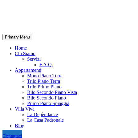
Primary Menu
Home
Chi Siamo
Servizi
F.A.Q.
Appartamenti
Mono Piano Terra
Trilo Piano Terra
Trilo Primo Piano
Bilo Secondo Piano Vista
Bilo Secondo Piano
Primo Piano Spiaggia
Villa Viva
La Depèndance
La Casa Padronale
Blog
Contattaci