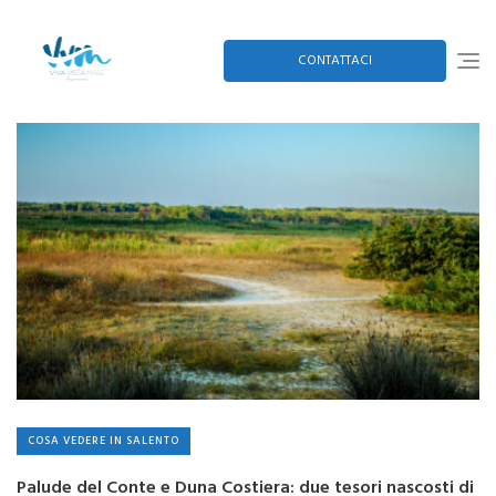
Skip
to
content
CONTATTACI
COSA VEDERE IN SALENTO
Palude del Conte e Duna Costiera: due tesori nascosti di