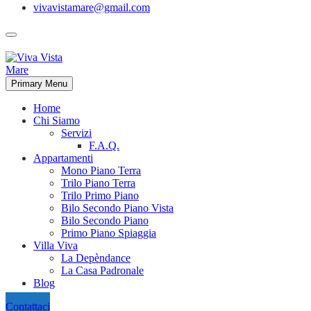
vivavistamare@gmail.com
Primary Menu
Home
Chi Siamo
Servizi
F.A.Q.
Appartamenti
Mono Piano Terra
Trilo Piano Terra
Trilo Primo Piano
Bilo Secondo Piano Vista
Bilo Secondo Piano
Primo Piano Spiaggia
Villa Viva
La Depèndance
La Casa Padronale
Blog
Contattaci