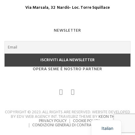
Via Marsala, 32 Nardò- Loc. Torre Squillace
NEWSLETTER
OPERA SEME È NOSTRO PARTNER
COPYRIGHT © 2023. ALL RIGHTS ARE RESERVED. WEBSITE DEVELOPED
BY EDV WEB AGENCY INT. TRAVELBIZ THEME BY
KEON THEMES
PRIVACY POLICY
COOKIE POLICY
CONDIZIONI GENERALI DI CONTRATTO
FAQ
Italian