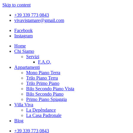
Skip to content
+39 339 773 0843
vivavistamare@gmail.com
Facebook
Instagram
Home
Chi Siamo
Servizi
F.A.Q.
Appartamenti
Mono Piano Terra
Trilo Piano Terra
Trilo Primo Piano
Bilo Secondo Piano Vista
Bilo Secondo Piano
Primo Piano Spiaggia
Villa Viva
La Depèndance
La Casa Padronale
Blog
+39 339 773 0843