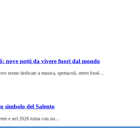
6: nove notti da vivere fuori dal mondo
ve serate dedicate a musica, spettacoli, street food…
o simbolo del Salento
alento e nel 2026 torna con un…