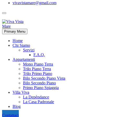
vivavistamare@gmail.com
Primary Menu
Home
Chi Siamo
Servizi
F.A.Q.
Appartamenti
Mono Piano Terra
Trilo Piano Terra
Trilo Primo Piano
Bilo Secondo Piano Vista
Bilo Secondo Piano
Primo Piano Spiaggia
Villa Viva
La Depèndance
La Casa Padronale
Blog
Contattaci