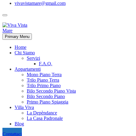
vivavistamare@gmail.com
Primary Menu
Home
Chi Siamo
Servizi
F.A.Q.
Appartamenti
Mono Piano Terra
Trilo Piano Terra
Trilo Primo Piano
Bilo Secondo Piano Vista
Bilo Secondo Piano
Primo Piano Spiaggia
Villa Viva
La Depèndance
La Casa Padronale
Blog
Contattaci