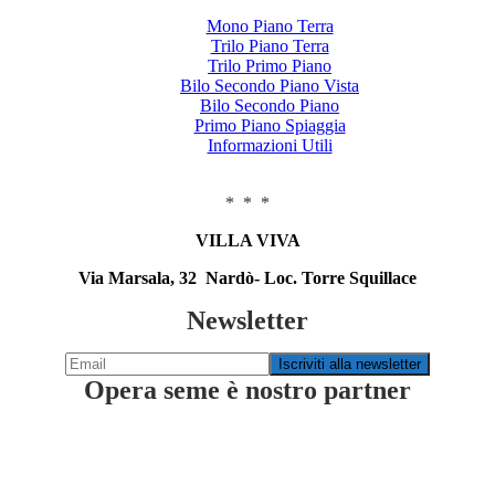
Mono Piano Terra
Trilo Piano Terra
Trilo Primo Piano
Bilo Secondo Piano Vista
Bilo Secondo Piano
Primo Piano Spiaggia
Informazioni Utili
* * *
VILLA VIVA
Via Marsala, 32 Nardò- Loc. Torre Squillace
Newsletter
Opera seme è nostro partner