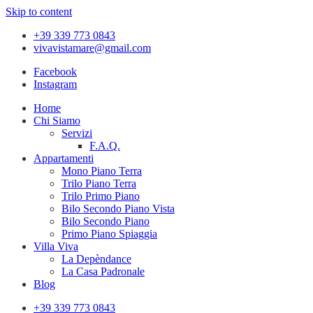
Skip to content
+39 339 773 0843
vivavistamare@gmail.com
Facebook
Instagram
Home
Chi Siamo
Servizi
F.A.Q.
Appartamenti
Mono Piano Terra
Trilo Piano Terra
Trilo Primo Piano
Bilo Secondo Piano Vista
Bilo Secondo Piano
Primo Piano Spiaggia
Villa Viva
La Depèndance
La Casa Padronale
Blog
+39 339 773 0843