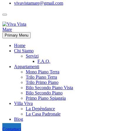
vivavistamare@gmail.com
Primary Menu
Home
Chi Siamo
Servizi
F.A.Q.
Appartamenti
Mono Piano Terra
Trilo Piano Terra
Trilo Primo Piano
Bilo Secondo Piano Vista
Bilo Secondo Piano
Primo Piano Spiaggia
Villa Viva
La Depèndance
La Casa Padronale
Blog
Contattaci