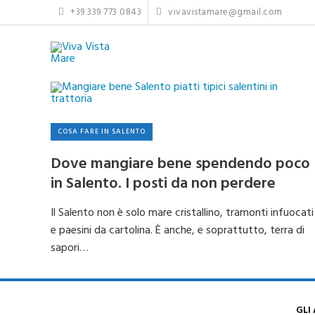
Skip
+39 339 773 0843
vivavistamare@gmail.com
to
content
COSA FARE IN SALENTO
Dove mangiare bene spendendo poco
in Salento. I posti da non perdere
Il Salento non è solo mare cristallino, tramonti infuocati
e paesini da cartolina. È anche, e soprattutto, terra di
sapori…
GLI