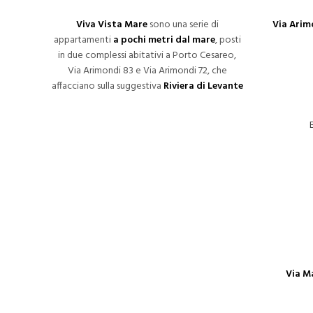
Viva Vista Mare
sono una serie di
Via Arimo
appartamenti
a pochi metri dal mare
, posti
in due complessi abitativi a Porto Cesareo,
Via Arimondi 83 e Via Arimondi 72, che
affacciano sulla suggestiva
Riviera di Levante
Via M