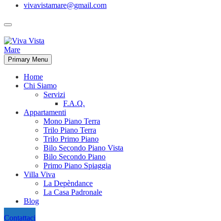
vivavistamare@gmail.com
Primary Menu
Home
Chi Siamo
Servizi
F.A.Q.
Appartamenti
Mono Piano Terra
Trilo Piano Terra
Trilo Primo Piano
Bilo Secondo Piano Vista
Bilo Secondo Piano
Primo Piano Spiaggia
Villa Viva
La Depèndance
La Casa Padronale
Blog
Contattaci