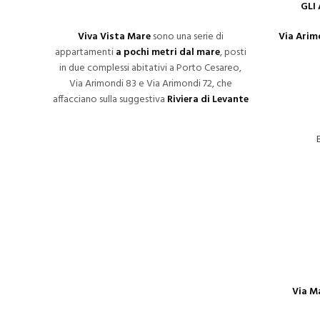
GLI
Viva Vista Mare
sono una serie di
Via Arimo
appartamenti
a pochi metri dal mare
, posti
in due complessi abitativi a Porto Cesareo,
Via Arimondi 83 e Via Arimondi 72, che
affacciano sulla suggestiva
Riviera di Levante
Via M