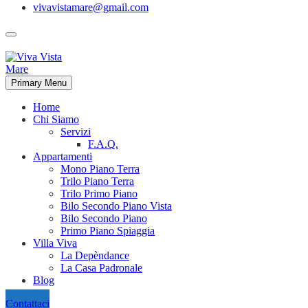
vivavistamare@gmail.com
Primary Menu
Home
Chi Siamo
Servizi
F.A.Q.
Appartamenti
Mono Piano Terra
Trilo Piano Terra
Trilo Primo Piano
Bilo Secondo Piano Vista
Bilo Secondo Piano
Primo Piano Spiaggia
Villa Viva
La Depèndance
La Casa Padronale
Blog
Contattaci