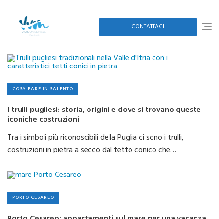
Skip
to
content
CONTATTACI
COSA FARE IN SALENTO
I trulli pugliesi: storia, origini e dove si trovano queste
iconiche costruzioni
Tra i simboli più riconoscibili della Puglia ci sono i trulli,
costruzioni in pietra a secco dal tetto conico che…
PORTO CESAREO
Porto Cesareo: appartamenti sul mare per una vacanza