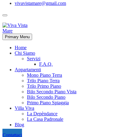
vivavistamare@gmail.com
Primary Menu
Home
Chi Siamo
Servizi
F.A.Q.
Appartamenti
Mono Piano Terra
Trilo Piano Terra
Trilo Primo Piano
Bilo Secondo Piano Vista
Bilo Secondo Piano
Primo Piano Spiaggia
Villa Viva
La Depèndance
La Casa Padronale
Blog
Contattaci