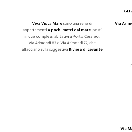
GLI
Viva Vista Mare
sono una serie di
Via Arimo
appartamenti
a pochi metri dal mare
, posti
in due complessi abitativi a Porto Cesareo,
Via Arimondi 83 e Via Arimondi 72, che
affacciano sulla suggestiva
Riviera di Levante
Via M