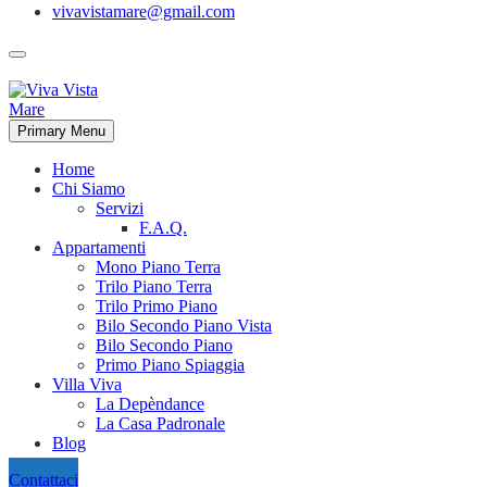
vivavistamare@gmail.com
Primary Menu
Home
Chi Siamo
Servizi
F.A.Q.
Appartamenti
Mono Piano Terra
Trilo Piano Terra
Trilo Primo Piano
Bilo Secondo Piano Vista
Bilo Secondo Piano
Primo Piano Spiaggia
Villa Viva
La Depèndance
La Casa Padronale
Blog
Contattaci