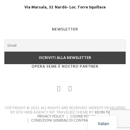
Via Marsala, 32 Nardò- Loc. Torre Squillace
NEWSLETTER
OPERA SEME È NOSTRO PARTNER
COPYRIGHT © 2023. ALL RIGHTS ARE RESERVED. WEBSITE DEVELOPED
BY EDV WEB AGENCY INT. TRAVELBIZ THEME BY
KEON THEMES
PRIVACY POLICY
COOKIE POLICY
CONDIZIONI GENERALI DI CONTRATTO
FAQ
Italian