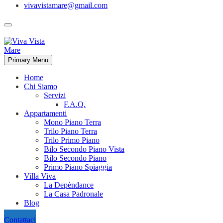
vivavistamare@gmail.com
Primary Menu
Home
Chi Siamo
Servizi
F.A.Q.
Appartamenti
Mono Piano Terra
Trilo Piano Terra
Trilo Primo Piano
Bilo Secondo Piano Vista
Bilo Secondo Piano
Primo Piano Spiaggia
Villa Viva
La Depèndance
La Casa Padronale
Blog
Contattaci