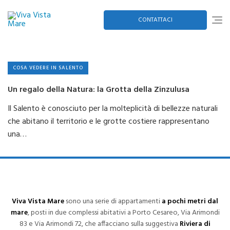
Skip
to
content
CONTATTACI
COSA VEDERE IN SALENTO
Un regalo della Natura: la Grotta della Zinzulusa
Il Salento è conosciuto per la molteplicità di bellezze naturali
che abitano il territorio e le grotte costiere rappresentano
una…
Viva Vista Mare
sono una serie di appartamenti
a pochi metri dal
mare
, posti in due complessi abitativi a Porto Cesareo, Via Arimondi
83 e Via Arimondi 72, che affacciano sulla suggestiva
Riviera di