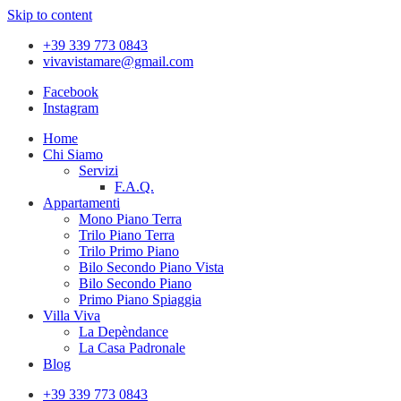
Skip to content
+39 339 773 0843
vivavistamare@gmail.com
Facebook
Instagram
Home
Chi Siamo
Servizi
F.A.Q.
Appartamenti
Mono Piano Terra
Trilo Piano Terra
Trilo Primo Piano
Bilo Secondo Piano Vista
Bilo Secondo Piano
Primo Piano Spiaggia
Villa Viva
La Depèndance
La Casa Padronale
Blog
+39 339 773 0843