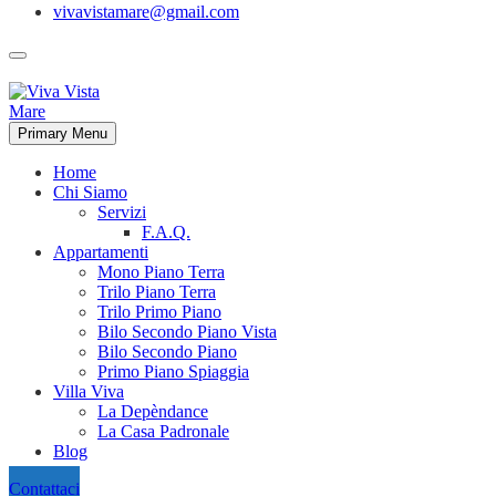
vivavistamare@gmail.com
Primary Menu
Home
Chi Siamo
Servizi
F.A.Q.
Appartamenti
Mono Piano Terra
Trilo Piano Terra
Trilo Primo Piano
Bilo Secondo Piano Vista
Bilo Secondo Piano
Primo Piano Spiaggia
Villa Viva
La Depèndance
La Casa Padronale
Blog
Contattaci