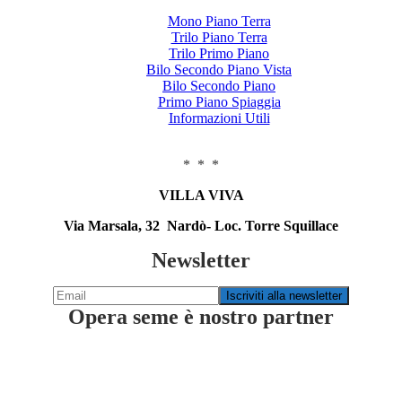
Mono Piano Terra
Trilo Piano Terra
Trilo Primo Piano
Bilo Secondo Piano Vista
Bilo Secondo Piano
Primo Piano Spiaggia
Informazioni Utili
* * *
VILLA VIVA
Via Marsala, 32 Nardò- Loc. Torre Squillace
Newsletter
Opera seme è nostro partner