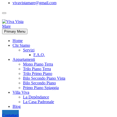
vivavistamare@gmail.com
Primary Menu
Home
Chi Siamo
Servizi
F.A.Q.
Appartamenti
Mono Piano Terra
Trilo Piano Terra
Trilo Primo Piano
Bilo Secondo Piano Vista
Bilo Secondo Piano
Primo Piano Spiaggia
Villa Viva
La Depèndance
La Casa Padronale
Blog
Contattaci