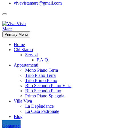
vivavistamare@gmail.com
Primary Menu
Home
Chi Siamo
Servizi
F.A.Q.
Appartamenti
Mono Piano Terra
Trilo Piano Terra
Trilo Primo Piano
Bilo Secondo Piano Vista
Bilo Secondo Piano
Primo Piano Spiaggia
Villa Viva
La Depèndance
La Casa Padronale
Blog
Contattaci